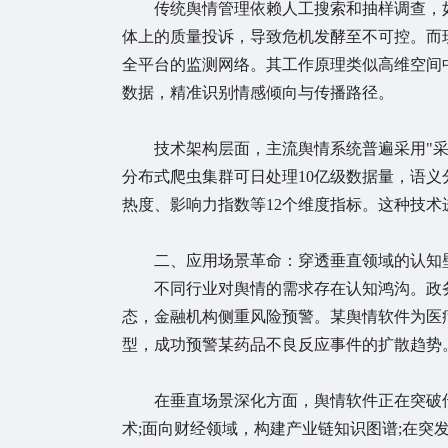
传统舆情管理依赖人工搜索和抽样调查，如
体上的质量投诉，导致危机发酵至不可控。而
全平台的监测网络。其工作原理类似高维空间
数据，精准识别情感倾向与传播路径。
技术架构层面，主流舆情系统普遍采用"采集
分布式爬虫集群可日处理10亿级数据量，语义
热度、影响力指数等12个维度指标。这种技
二、应用场景革命：穿透垂直领域的认知
不同行业对舆情的需求存在认知鸿沟。政务
态，金融机构侧重风险预警。某舆情软件为医疗
型，成功预警某药品不良反应事件的扩散趋势
在垂直场景深化方面，舆情软件正在突破传
术;面向财经领域，构建产业链知识图谱;在突