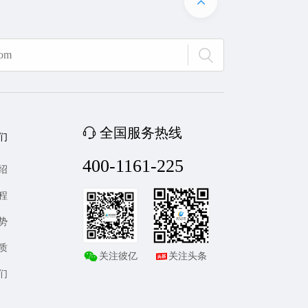
全国服务热线
们
400-1161-225
绍
程
势
质
关注彼亿
关注头条
们