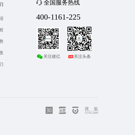
全国服务热线
们
400-1161-225
绍
程
势
质
关注彼亿
关注头条
们