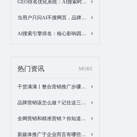
GEO排名优化系统：AI搜索时代品牌曝光优化核心工具…
当用户只问AI不搜网页，品牌的全域GEO优化该交给谁？…
AI搜索引擎排名：核心影响因素与合规优化方法…
热门资讯
MORE
干货满满丨整合营销推广步骤梳理…
品牌营销该怎么做？记住这三步，让营销更有价值！…
全网营销和精准营销？你知道怎么做吗？…
新媒体推广于企业而言有哪些优势？…