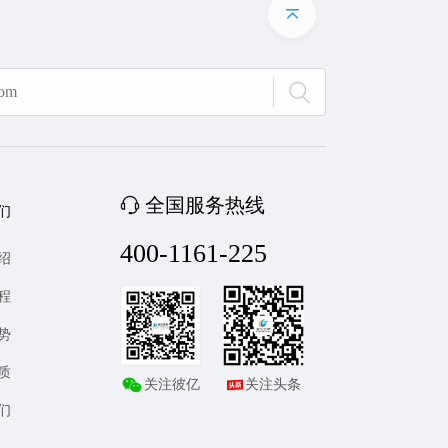
全国服务热线
们
400-1161-225
绍
程
势
质
关注彼亿
关注头条
们