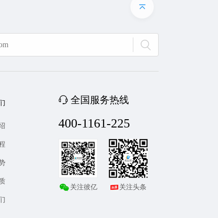
全国服务热线
们
400-1161-225
绍
程
势
质
关注彼亿
关注头条
们