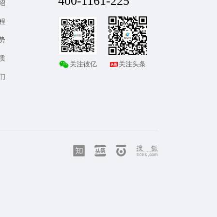
400-1161-225
绍
程
势
质
关注彼亿
关注头条
们