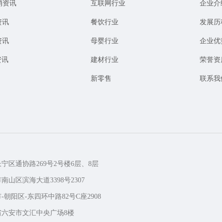
销资讯
互联网行业
企业介
资讯
餐饮行业
发展历
资讯
母婴行业
企业优
资讯
建材行业
荣誉资
新零售
联系我
长宁区通协路269号2号楼6层、8层
南山区滨海大道3398号2307
-朝阳区-东四环中路82号C座2908
徽省六安市文汇中央广场8楼