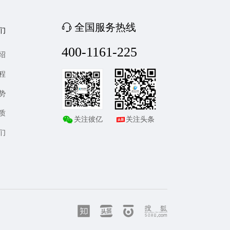
全国服务热线
们
400-1161-225
绍
程
势
质
关注彼亿
关注头条
们