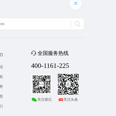
全国服务热线
们
400-1161-225
绍
程
势
质
关注彼亿
关注头条
们