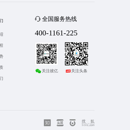
全国服务热线
们
400-1161-225
绍
程
势
质
关注彼亿
关注头条
们