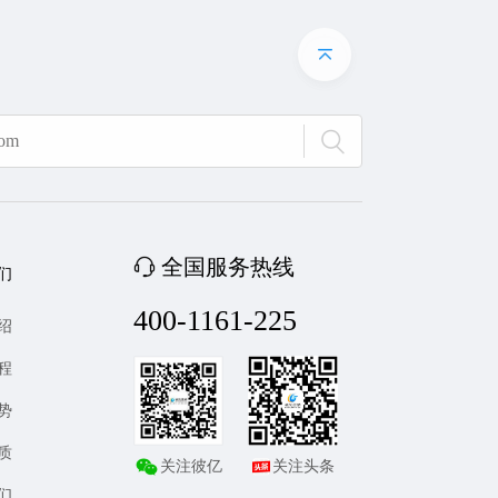
全国服务热线
们
400-1161-225
绍
程
势
质
关注彼亿
关注头条
们