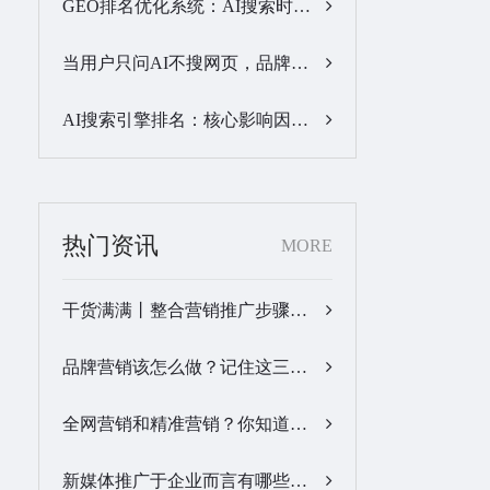
GEO排名优化系统：AI搜索时代品牌曝光优化核心工具…
当用户只问AI不搜网页，品牌的全域GEO优化该交给谁？…
AI搜索引擎排名：核心影响因素与合规优化方法…
热门资讯
MORE
干货满满丨整合营销推广步骤梳理…
品牌营销该怎么做？记住这三步，让营销更有价值！…
全网营销和精准营销？你知道怎么做吗？…
新媒体推广于企业而言有哪些优势？…