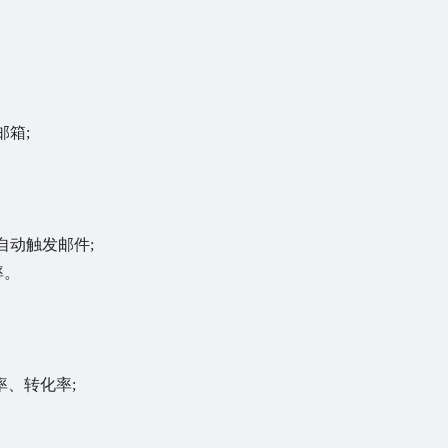
箱;
动触发邮件;
率。
出率、转化率;