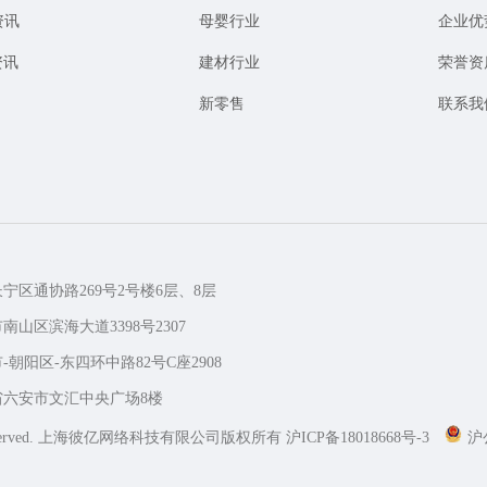
资讯
母婴行业
企业优
资讯
建材行业
荣誉资
新零售
联系我
长宁区通协路269号2号楼6层、8层
南山区滨海大道3398号2307
-朝阳区-东四环中路82号C座2908
徽省六安市文汇中央广场8楼
erved.
上海彼亿网络科技有限公司版权所有
沪ICP备18018668号-3
沪