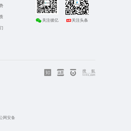
势
质
关注彼亿
关注头条
们
公网安备