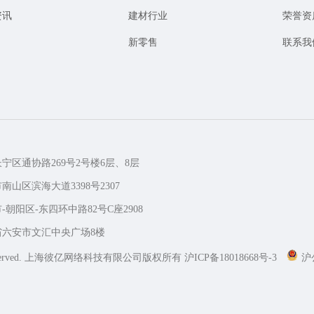
资讯
建材行业
荣誉资
新零售
联系我
长宁区通协路269号2号楼6层、8层
南山区滨海大道3398号2307
-朝阳区-东四环中路82号C座2908
徽省六安市文汇中央广场8楼
erved.
上海彼亿网络科技有限公司版权所有
沪ICP备18018668号-3
沪