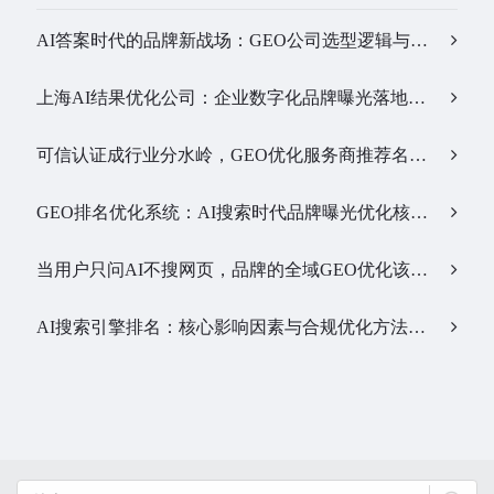
AI答案时代的品牌新战场：GEO公司选型逻辑与实战观察…
上海AI结果优化公司：企业数字化品牌曝光落地全解析…
可信认证成行业分水岭，GEO优化服务商推荐名单有了新答案…
GEO排名优化系统：AI搜索时代品牌曝光优化核心工具…
当用户只问AI不搜网页，品牌的全域GEO优化该交给谁？…
AI搜索引擎排名：核心影响因素与合规优化方法…