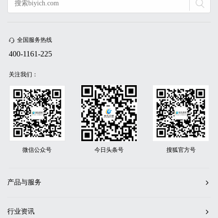
全国服务热线
400-1161-225
关注我们：
微信公众号
今日头条号
搜狐官方号
产品与服务
行业资讯