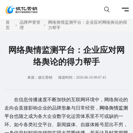
首
品牌声誉管
网络舆情监测平台：企业应对网络舆论的得
页
理
力帮手
网络舆情监测平台：企业应对网
络舆论的得力帮手
来源：彼亿营销
报道时间：2026-06-16 09:07:43
在信息传播速度不断加快的互联网环境中，网络舆论的
走向会直接影响企业的品牌形象与日常经营，
网络舆情监测
平台
也随之成为各大企业数字化运营体系里不可或缺的一
环。如今各类社交平台、新闻媒体、自媒体账号层出不穷，
一条信息短时间内就能实现大范围传播，若无法及时掌握网