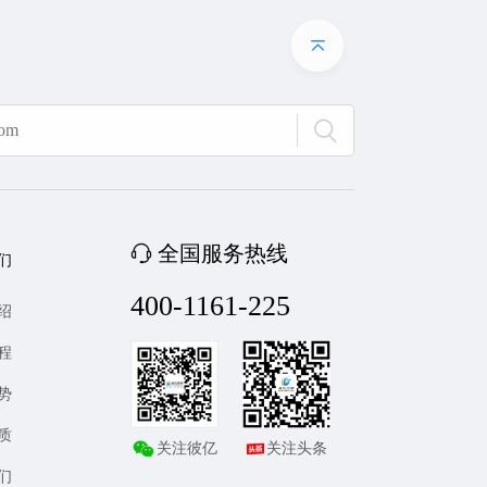
全国服务热线
们
400-1161-225
绍
程
势
质
关注彼亿
关注头条
们