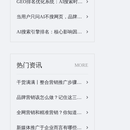
GEO排名优化系统：AI搜索时代品牌曝光优化核心工具…
当用户只问AI不搜网页，品牌的全域GEO优化该交给谁？…
AI搜索引擎排名：核心影响因素与合规优化方法…
热门资讯
MORE
干货满满丨整合营销推广步骤梳理…
品牌营销该怎么做？记住这三步，让营销更有价值！…
全网营销和精准营销？你知道怎么做吗？…
新媒体推广于企业而言有哪些优势？…