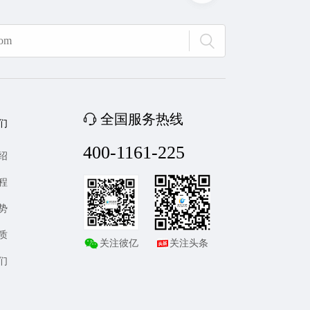
全国服务热线
们
400-1161-225
绍
程
势
质
关注彼亿
关注头条
们