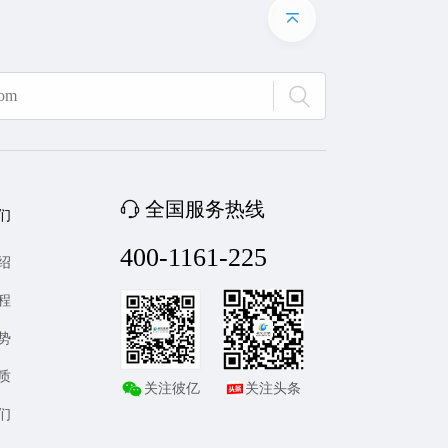
全国服务热线
们
400-1161-225
绍
程
势
质
关注彼亿
关注头条
们