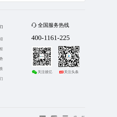
全国服务热线
们
400-1161-225
绍
程
势
质
关注彼亿
关注头条
们