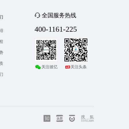
全国服务热线
们
400-1161-225
绍
程
势
质
关注彼亿
关注头条
们